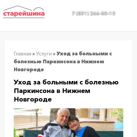
Услуги
7 (831) 266-80-15
По
области
О
Главная
»
Услуги
»
Уход за больными с
нас
болезнью Паркинсона в Нижнем
Новгороде
Отзывы
Уход за больными с болезнью
Паркинсона в Нижнем
Галерея
Новгороде
Цены
Контакты